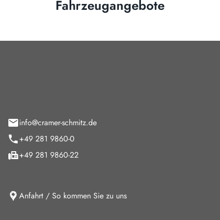
Fahrzeugangebote
Cramer-Schmitz GmbH
feld 9
info@cramer-schmitz.de
+49 281 9860-0
+49 281 9860-22
Anfahrt / So kommen Sie zu uns