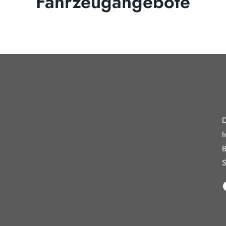
Fahrzeugangebote
gszeiten
Weiterführe
D
reitag
08:00 - 18:00 Uhr
I
09:00 - 13:00 Uhr
B
10:30 - 15:00 Uhr
S
in Verkauf und keine Beratung