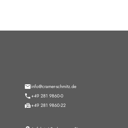
tohaus Cramer-Schmitz GmbH
Öffnun
paltmannsfeld 9
Verkauf
5 Wesel
Montag - F
Samstag
info@cramer-schmitz.de
Sonntag
+49 281 9860-0
Sonntags Ke
+49 281 9860-22
Service