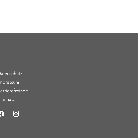
nde Links
atenschutz
mpressum
arrierefreiheit
itemap