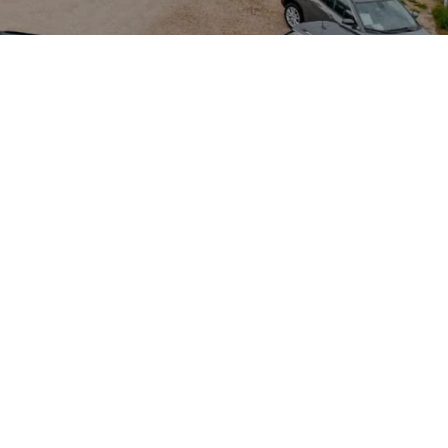
 hoher Dachlinie
bilität und
Ausführungen und
s Angebots, das