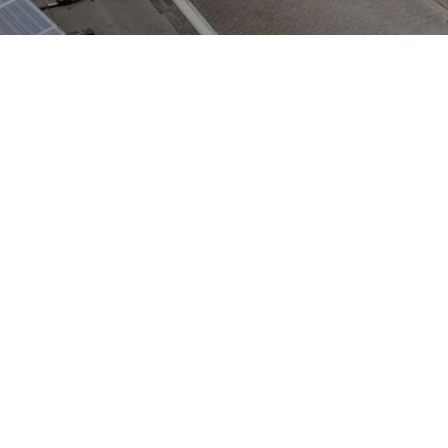
t wie ein Raumschiff auf Rädern: sein markantes, fließendes Des
ich offenes Raumgefühl. Innen überzeugt er durch flexible Sitzkonz
ideal als Familienvan, Shuttle oder Gewerbe-Transporter. Neben d
och mehr Platz; moderne Assistenz- und Infotainment-Systeme runde
 Serviceleistungen für VW, Audi, Skoda und VW Nutzfahrzeuge an.