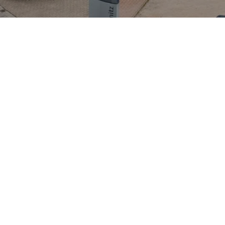
ign mit durchgehendem LED-Lichtband, großer Panoramascheibe und
epte (teils bis zu 11 Sitze je nach Ausführung), umfangreiche Varia
er klassischen Personen-Variante gibt es auch praktische Cargo-
n das Paket ab. Im Autohaus Cramer-Schmitz ist der Staria Teil de