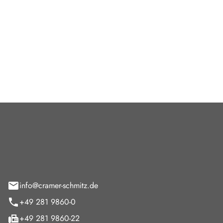
viceleistungen rund um VW,
ge ist das Autohaus
Ansprechpartner; für
sind spezialisierte
vicepartner empfehlenswert.
Cramer-Schmitz GmbH
feld 9
info@cramer-schmitz.de
+49 281 9860-0
+49 281 9860-22