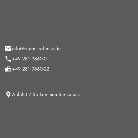
Cramer-Schmitz GmbH
feld 9
info@cramer-schmitz.de
+49 281 9860-0
+49 281 9860-22
Anfahrt / So kommen Sie zu uns
iten