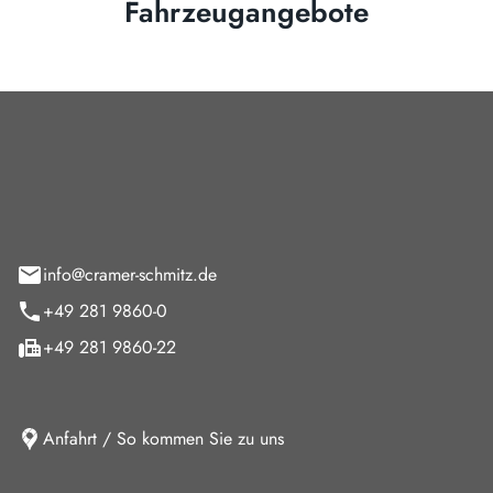
Fahrzeugangebote
Cramer-Schmitz GmbH
feld 9
info@cramer-schmitz.de
+49 281 9860-0
+49 281 9860-22
Anfahrt / So kommen Sie zu uns