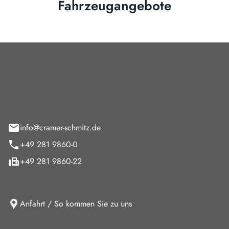
Fahrzeugangebote
Cramer-Schmitz GmbH
feld 9
info@cramer-schmitz.de
+49 281 9860-0
+49 281 9860-22
Anfahrt / So kommen Sie zu uns