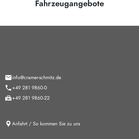
Fahrzeugangebote
Cramer-Schmitz GmbH
feld 9
info@cramer-schmitz.de
+49 281 9860-0
+49 281 9860-22
Anfahrt / So kommen Sie zu uns