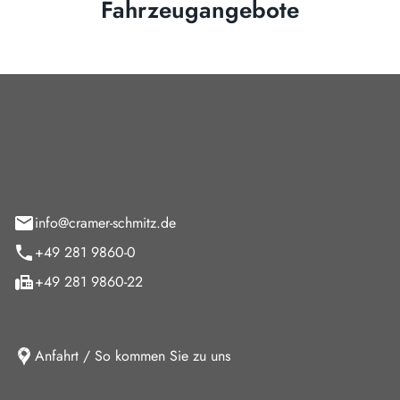
Fahrzeugangebote
Cramer-Schmitz GmbH
feld 9
info@cramer-schmitz.de
+49 281 9860-0
+49 281 9860-22
Anfahrt / So kommen Sie zu uns