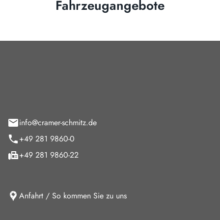
Fahrzeugangebote
Cramer-Schmitz GmbH
feld 9
info@cramer-schmitz.de
+49 281 9860-0
+49 281 9860-22
Anfahrt / So kommen Sie zu uns