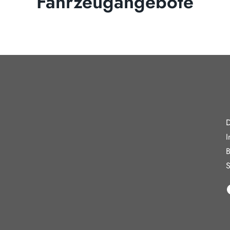
Fahrzeugangebote
gszeiten
Weiterführe
D
reitag
08:00 - 18:00 Uhr
I
09:00 - 13:00 Uhr
B
10:30 - 15:00 Uhr
S
in Verkauf und keine Beratung