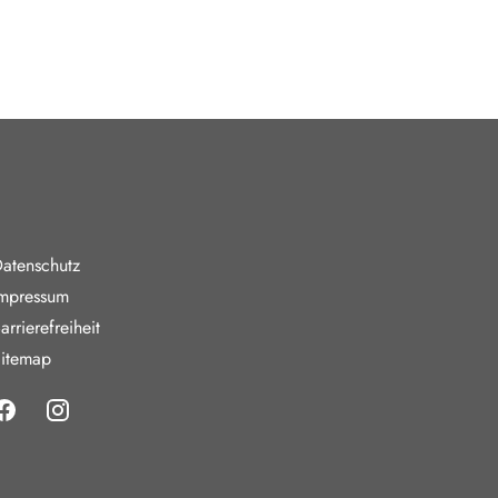
nde Links
atenschutz
mpressum
arrierefreiheit
itemap