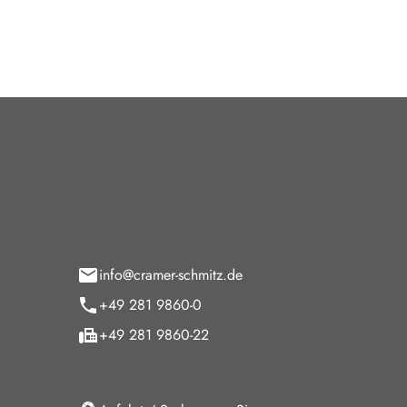
tohaus Cramer-Schmitz GmbH
Öffnun
paltmannsfeld 9
Verkauf
5 Wesel
Montag - F
Samstag
info@cramer-schmitz.de
Sonntag
+49 281 9860-0
Sonntags Ke
+49 281 9860-22
Service