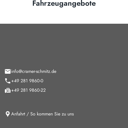
Fahrzeugangebote
Cramer-Schmitz GmbH
feld 9
info@cramer-schmitz.de
+49 281 9860-0
+49 281 9860-22
Anfahrt / So kommen Sie zu uns