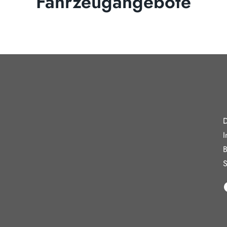
Fahrzeugangebote
gszeiten
Weiterführe
D
reitag
08:00 - 18:00 Uhr
I
09:00 - 13:00 Uhr
B
10:30 - 15:00 Uhr
S
in Verkauf und keine Beratung