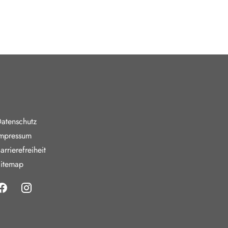
nde Links
atenschutz
mpressum
arrierefreiheit
itemap