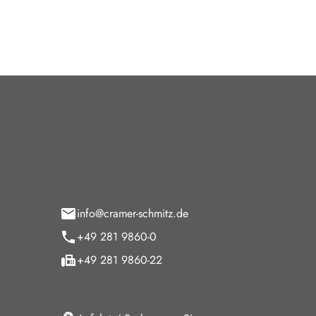
tohaus Cramer-Schmitz GmbH
Öffnun
paltmannsfeld 9
Verkauf
5 Wesel
Montag - F
Samstag
info@cramer-schmitz.de
Sonntag
+49 281 9860-0
Sonntags Ke
+49 281 9860-22
Service