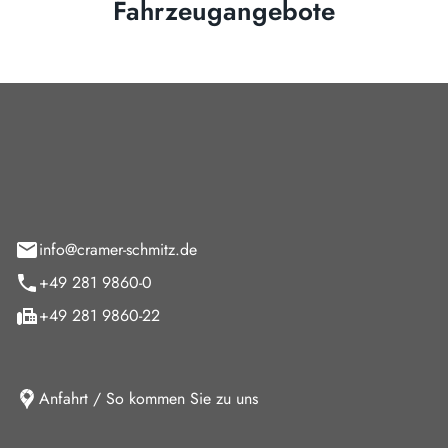
Fahrzeugangebote
Cramer-Schmitz GmbH
feld 9
info@cramer-schmitz.de
+49 281 9860-0
+49 281 9860-22
Anfahrt / So kommen Sie zu uns