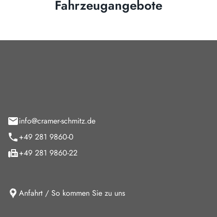
Fahrzeugangebote
Cramer-Schmitz GmbH
feld 9
info@cramer-schmitz.de
+49 281 9860-0
+49 281 9860-22
Anfahrt / So kommen Sie zu uns