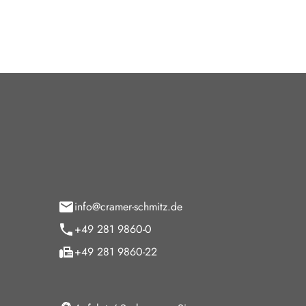
tohaus Cramer-Schmitz GmbH
Öffnun
paltmannsfeld 9
Verkauf
5 Wesel
Montag - F
Samstag
info@cramer-schmitz.de
Sonntag
+49 281 9860-0
Sonntags Ke
+49 281 9860-22
Service