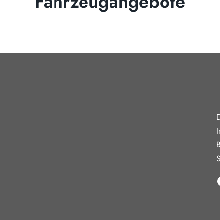
Fahrzeugangebote
gszeiten
Weiterführe
D
reitag
08:00 - 18:00 Uhr
I
09:00 - 13:00 Uhr
B
10:30 - 15:00 Uhr
S
in Verkauf und keine Beratung