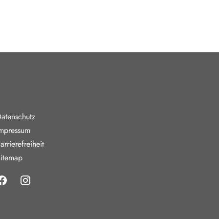
nde Links
atenschutz
mpressum
arrierefreiheit
itemap