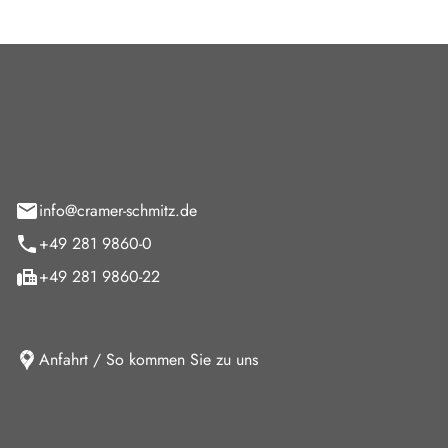
Cramer-Schmitz GmbH
feld 9
info@cramer-schmitz.de
+49 281 9860-0
+49 281 9860-22
Anfahrt / So kommen Sie zu uns
iten