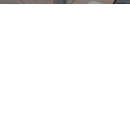
odernes Design mit
 Außenmaße, ein gut
sowie zeitgemäße
me sorgen für Komfort und
liche Antriebsoptionen
nd begünstigen niedrige
dtfahrten wie längere
hmitz in Wesel bietet die
eratung; von Essen aus ist
rreichen. Kunden profitieren
gebot für Marken wie Fiat,
), Fiat Professional
d Maxus, inklusive spezieller