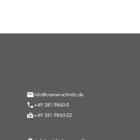
tohaus Cramer-Schmitz GmbH
Öffnun
paltmannsfeld 9
Verkauf
5 Wesel
Montag - F
Samstag
info@cramer-schmitz.de
Sonntag
+49 281 9860-0
Sonntags Ke
+49 281 9860-22
Service