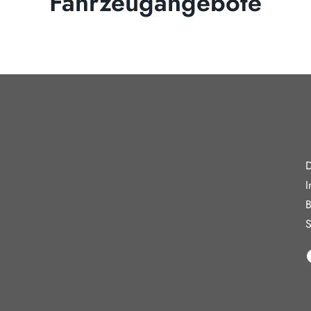
Fahrzeugangebote
gszeiten
Weiterführe
D
reitag
08:00 - 18:00 Uhr
I
09:00 - 13:00 Uhr
B
10:30 - 15:00 Uhr
S
in Verkauf und keine Beratung