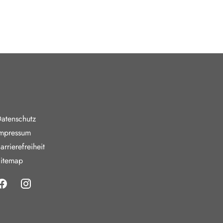
nde Links
atenschutz
mpressum
arrierefreiheit
itemap