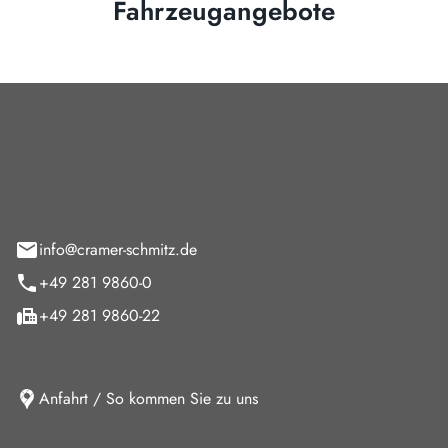
Fahrzeugangebote
Cramer-Schmitz GmbH
feld 9
info@cramer-schmitz.de
+49 281 9860-0
+49 281 9860-22
Anfahrt / So kommen Sie zu uns