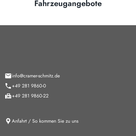
Fahrzeugangebote
Cramer-Schmitz GmbH
feld 9
info@cramer-schmitz.de
+49 281 9860-0
+49 281 9860-22
Anfahrt / So kommen Sie zu uns