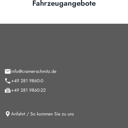
Fahrzeugangebote
Cramer-Schmitz GmbH
feld 9
info@cramer-schmitz.de
+49 281 9860-0
+49 281 9860-22
Anfahrt / So kommen Sie zu uns