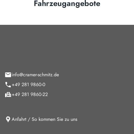
Fahrzeugangebote
Cramer-Schmitz GmbH
feld 9
info@cramer-schmitz.de
+49 281 9860-0
+49 281 9860-22
Anfahrt / So kommen Sie zu uns