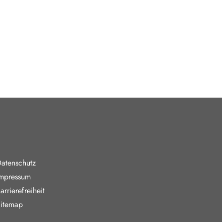
en. Wer ein
ersönliche
d VW
nde Links
atenschutz
mpressum
arrierefreiheit
itemap