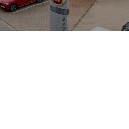
baut wurde und in der Praxis mit bis zu sieben Sitzen und varia
mische Design stammt aus der Entwurfsphase von Olivier Boulay; inn
er angebotene Fahrzeug befindet sich in Gelsenkirchen und kann vor
ken VW, Audi, Skoda und VW Nutzfahrzeuge ausgerichtet — für mark
tatt mit entsprechender Erfahrung. Auf dem Gebrauchtmarkt punktet