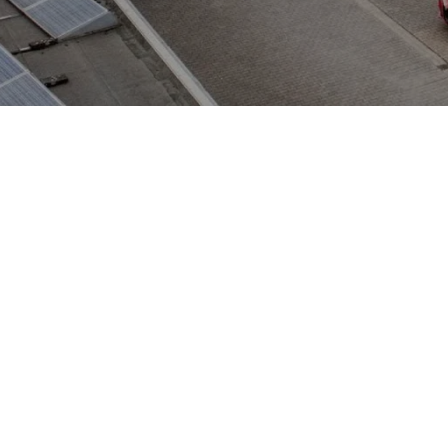
ist ein geräumiger Großraumwagen (MPV), der von 2003 bis 2011 ge
onders familien- und alltagsfreundlich ist. Das markante, aerodyna
e hohe Sitzposition und eine praktisch nutzbare Ladefläche. Das hi
en. Das Autohaus Cramer-Schmitz ist werkstattseitig auf die Mar
fiehlt sich daher ein Mitsubishi-Fachbetrieb oder eine freie Werks
nfachen Innenraumkomfort und meist moderaten Unterhaltskosten.