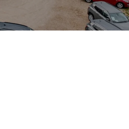
blen
en bietet der
 Ort bei Cramer-
enspezifische
 der Grandis durch