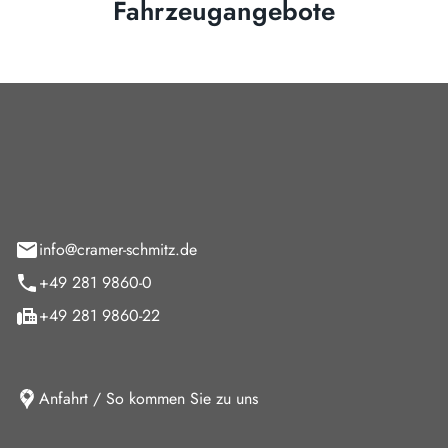
Fahrzeugangebote
Cramer-Schmitz GmbH
feld 9
info@cramer-schmitz.de
+49 281 9860-0
+49 281 9860-22
Anfahrt / So kommen Sie zu uns