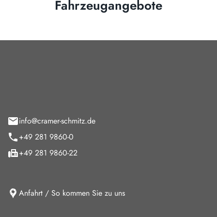
Fahrzeugangebote
Cramer-Schmitz GmbH
feld 9
info@cramer-schmitz.de
+49 281 9860-0
+49 281 9860-22
Anfahrt / So kommen Sie zu uns