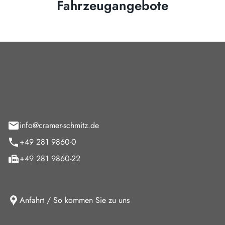
Fahrzeugangebote
Cramer-Schmitz GmbH
feld 9
info@cramer-schmitz.de
+49 281 9860-0
+49 281 9860-22
Anfahrt / So kommen Sie zu uns