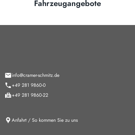
Fahrzeugangebote
Cramer-Schmitz GmbH
feld 9
info@cramer-schmitz.de
+49 281 9860-0
+49 281 9860-22
Anfahrt / So kommen Sie zu uns