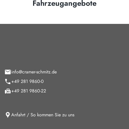
Fahrzeugangebote
Cramer-Schmitz GmbH
feld 9
info@cramer-schmitz.de
+49 281 9860-0
+49 281 9860-22
Anfahrt / So kommen Sie zu uns