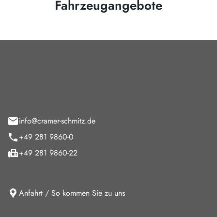
Fahrzeugangebote
Cramer-Schmitz GmbH
feld 9
info@cramer-schmitz.de
+49 281 9860-0
+49 281 9860-22
Anfahrt / So kommen Sie zu uns