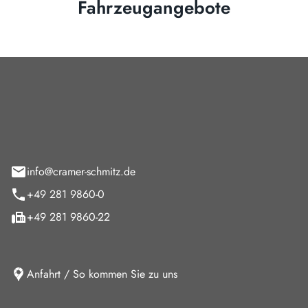
Fahrzeugangebote
Cramer-Schmitz GmbH
feld 9
info@cramer-schmitz.de
+49 281 9860-0
+49 281 9860-22
Anfahrt / So kommen Sie zu uns