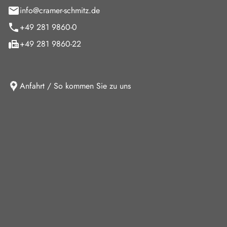
info@cramer-schmitz.de
+49 281 9860-0
+49 281 9860-22
Anfahrt / So kommen Sie zu uns
iten
ag
08:00 - 18:00 Uhr
09:00 - 13:00 Uhr
10:30 - 15:00 Uhr
Verkauf und keine Beratung