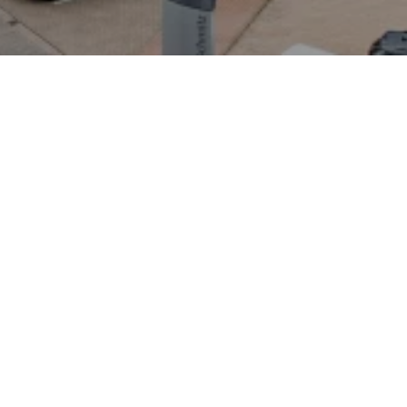
kter City‑Crossover für den
fühl, sparsame
it 48‑V‑Mildhybrid‑Technik
e überraschend großer
tändiges Design mit
agfahrlichtern sowie
achen ihn besonders
elsenkirchen. Der Modellname
Stadt Bayonne inspiriert und
er des Fahrzeugs. Das
eim Autohaus Cramer‑Schmitz
etet Service für VW, Audi,