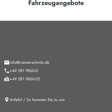
Fahrzeugangebote
Cramer-Schmitz GmbH
feld 9
info@cramer-schmitz.de
+49 281 9860-0
+49 281 9860-22
Anfahrt / So kommen Sie zu uns