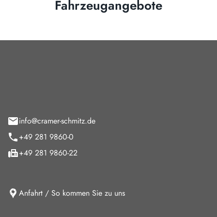
Fahrzeugangebote
Cramer-Schmitz GmbH
feld 9
info@cramer-schmitz.de
+49 281 9860-0
+49 281 9860-22
Anfahrt / So kommen Sie zu uns