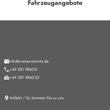
Fahrzeugangebote
Cramer-Schmitz GmbH
feld 9
info@cramer-schmitz.de
+49 281 9860-0
+49 281 9860-22
Anfahrt / So kommen Sie zu uns