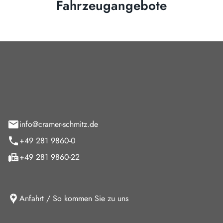
Fahrzeugangebote
Cramer-Schmitz GmbH
feld 9
info@cramer-schmitz.de
+49 281 9860-0
+49 281 9860-22
Anfahrt / So kommen Sie zu uns