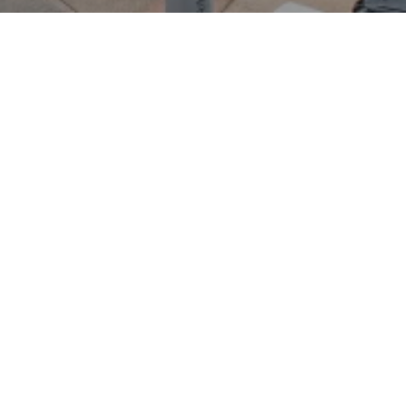
elseitiger Transporter und
und Montagewagen als auch
 eingesetzt. Charakteristisch
chiedliche Dachhöhen und
iele Einsatzbereiche
Verwandtschaft zu Peugeot-
 Ersatzteilverfügbarkeit.
h elektrische Ausführungen
n der städtischen,
oran. Das hier angebotene
rkehrs- und
en für Einsätze in NRW,
er ist das Autohaus