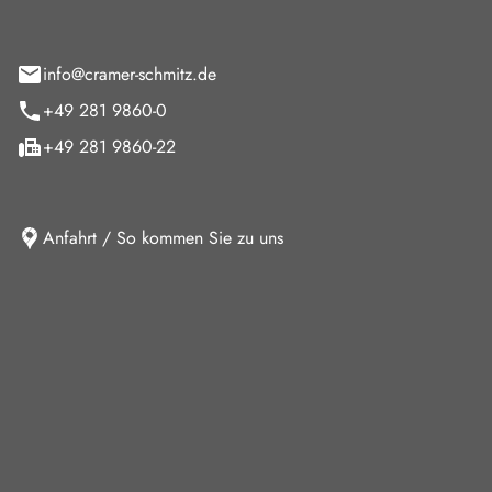
feld 9
info@cramer-schmitz.de
+49 281 9860-0
+49 281 9860-22
Anfahrt / So kommen Sie zu uns
iten
ag
08:00 - 18:00 Uhr
09:00 - 13:00 Uhr
10:30 - 15:00 Uhr
Verkauf und keine Beratung