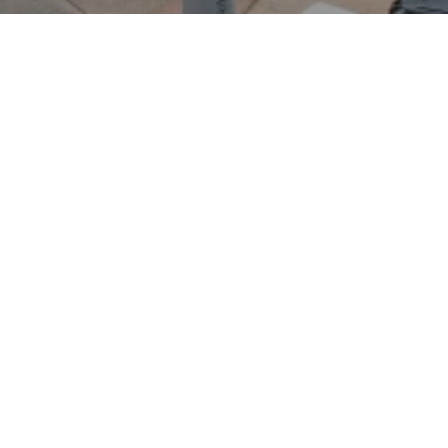
Kultwagen mit markantem
ik — ideal für enge
. Ursprünglich als Ikone des
et die Neuauflage klassische
 zeitgemäßen Komfort- und
phone‑Integration. Kleine,
 auch elektrische Varianten
tiv für Pendler und
 Individualisierungsoptionen
nderausstattungen für
Exemplar steht in
ohaus Cramer‑Schmitz
chmitz sind professionelle