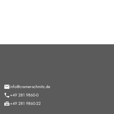
as Autohaus Cramer-Schmitz
t und bietet darüber hinaus
ngen für VW, Audi, Skoda
Cramer-Schmitz GmbH
feld 9
info@cramer-schmitz.de
+49 281 9860-0
+49 281 9860-22