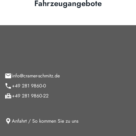
Fahrzeugangebote
Cramer-Schmitz GmbH
feld 9
info@cramer-schmitz.de
+49 281 9860-0
+49 281 9860-22
Anfahrt / So kommen Sie zu uns