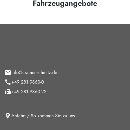
Fahrzeugangebote
Cramer-Schmitz GmbH
feld 9
info@cramer-schmitz.de
+49 281 9860-0
+49 281 9860-22
Anfahrt / So kommen Sie zu uns