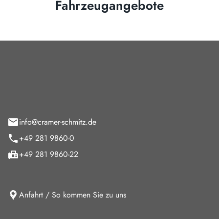
Fahrzeugangebote
Cramer-Schmitz GmbH
feld 9
info@cramer-schmitz.de
+49 281 9860-0
+49 281 9860-22
Anfahrt / So kommen Sie zu uns