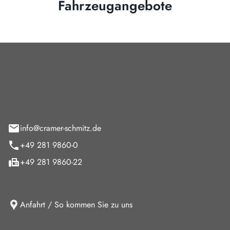
Fahrzeugangebote
Cramer-Schmitz GmbH
feld 9
info@cramer-schmitz.de
+49 281 9860-0
+49 281 9860-22
Anfahrt / So kommen Sie zu uns