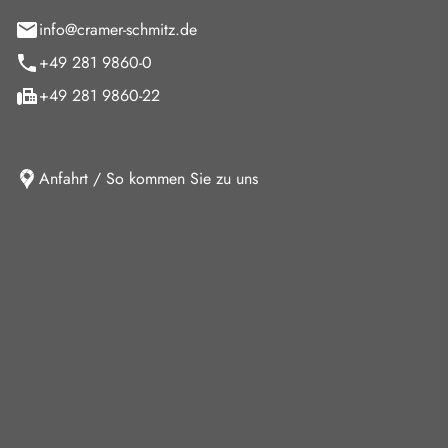
info@cramer-schmitz.de
+49 281 9860-0
+49 281 9860-22
Anfahrt / So kommen Sie zu uns
iten
ag
08:00 - 18:00 Uhr
09:00 - 13:00 Uhr
10:30 - 15:00 Uhr
Verkauf und keine Beratung