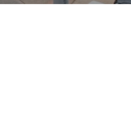
r-Schmitz verbindet
praktischer Alltagsqualität.
it Generationen für
wagen über robuste SUVs bis
Lancer Evolution. Mitsubishi
n-Hybrid-Technik (bekanntestes
 setzt auf Allrad- und
-Fähigkeit und Komfort
e Motoren, durchdachte
llpalette, die sowohl urbane
abdeckt. Das Fahrzeug steht
g im Herzen des Ruhrgebiets.
bekannt für seine regionale