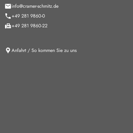
info@cramer-schmitz.de
+49 281 9860-0
+49 281 9860-22
Anfahrt / So kommen Sie zu uns
iten
ag
08:00 - 18:00 Uhr
09:00 - 13:00 Uhr
10:30 - 15:00 Uhr
Verkauf und keine Beratung