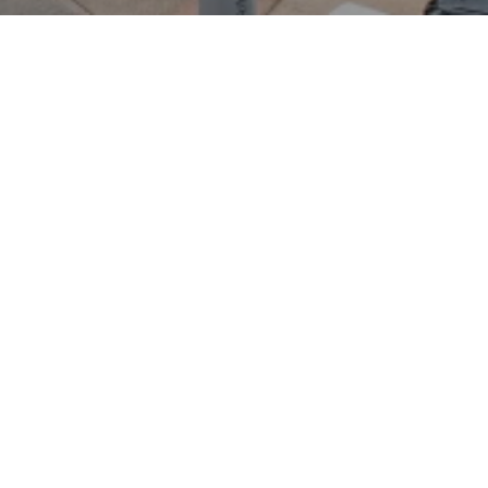
enische Leichtbau-Tradition
gilt seit 1899 als Synonym
e und prägte mit Ikonen wie
Moderne Fiat-Modelle setzen
nd effiziente Kleinmotoren,
refeld besonders
macht. Das Autohaus Cramer-
nd Beratung zu solchen
h von breiten
tüberblick erleichtern.
auf VW, Audi, Skoda sowie
was eine starke
s Volkswagen-Konzerns