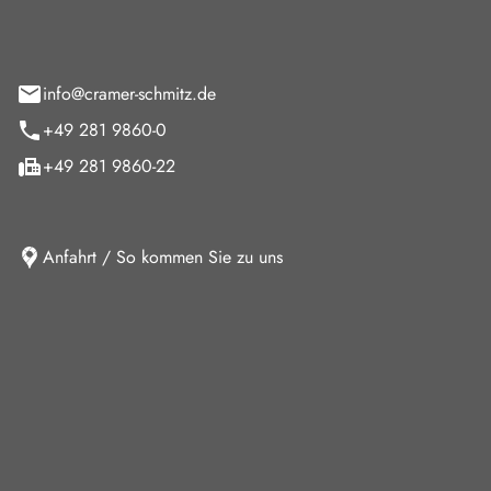
feld 9
info@cramer-schmitz.de
+49 281 9860-0
+49 281 9860-22
Anfahrt / So kommen Sie zu uns
iten
ag
08:00 - 18:00 Uhr
09:00 - 13:00 Uhr
10:30 - 15:00 Uhr