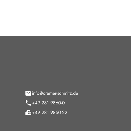
tohaus Cramer-Schmitz GmbH
Öffnun
paltmannsfeld 9
Verkauf
5 Wesel
Montag - F
Samstag
info@cramer-schmitz.de
Sonntag
+49 281 9860-0
Sonntags Ke
+49 281 9860-22
Service