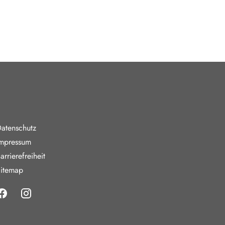
nde Links
atenschutz
mpressum
arrierefreiheit
itemap