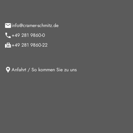
feld 9
info@cramer-schmitz.de
+49 281 9860-0
+49 281 9860-22
Anfahrt / So kommen Sie zu uns
iten
ag
08:00 - 18:00 Uhr
09:00 - 13:00 Uhr
10:30 - 15:00 Uhr