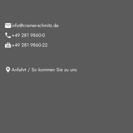
feld 9
info@cramer-schmitz.de
+49 281 9860-0
+49 281 9860-22
Anfahrt / So kommen Sie zu uns
iten
ag
08:00 - 18:00 Uhr
09:00 - 13:00 Uhr
10:30 - 15:00 Uhr