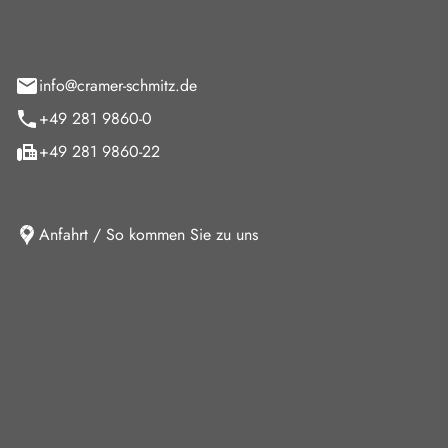
feld 9
info@cramer-schmitz.de
+49 281 9860-0
+49 281 9860-22
Anfahrt / So kommen Sie zu uns
iten
ag
08:00 - 18:00 Uhr
09:00 - 13:00 Uhr
10:30 - 15:00 Uhr