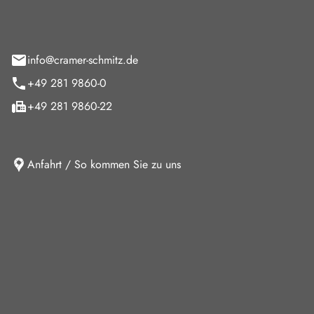
feld 9
info@cramer-schmitz.de
+49 281 9860-0
+49 281 9860-22
Anfahrt / So kommen Sie zu uns
iten
ag
08:00 - 18:00 Uhr
09:00 - 13:00 Uhr
10:30 - 15:00 Uhr