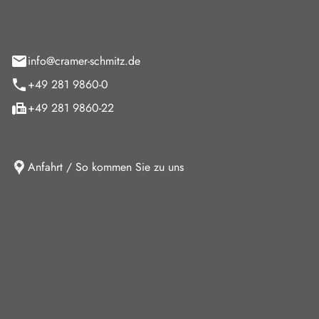
feld 9
info@cramer-schmitz.de
+49 281 9860-0
+49 281 9860-22
Anfahrt / So kommen Sie zu uns
iten
ag
08:00 - 18:00 Uhr
09:00 - 13:00 Uhr
10:30 - 15:00 Uhr